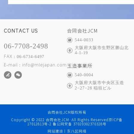
CONTACT US
合同会社JCM
544-0033
06-7708-2498
大阪府大阪市生野区勝山北
4-1-19
FAX：06-6734-6497
E-mail：info@mlejapan.com
玉造事業所
540-0004
大阪府大阪市中央区玉造
2−27−28 稲垣ビル
合同会社JCM版权所有
Copyright © 2022 合同会社JCM·All Rights Reserved
京ICP备
17012813号-2
鲁公网安备 37020302370328号
网站建设丨东八区网络